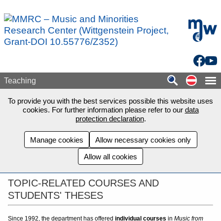
Skip to main content
mdw - H
Facebo
You
Auf de
Teaching
To provide you with the best services possible this website uses
cookies. For further information please refer to our
data
protection declaration
.
Manage cookies
Allow necessary cookies only
Allow all cookies
TOPIC-RELATED
COURSES AND
STUDENTS' THESES
Since 1992, the department has offered
individual courses
in
Music from