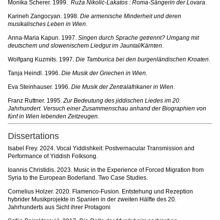
Monika Scherer. 1999.
Ruža Nikolić-Lakatos : Roma-Sängerin der Lovara
.
Karineh Zangocyan. 1998.
Die armenische Minderheit und deren
musikalisches Leben in Wien
.
Anna-Maria Kapun. 1997.
Singen durch Sprache getrennt? Umgang mit
deutschem und slowenischem Liedgut im Jauntal/Kärnten
.
Wolfgang Kuzmits. 1997.
Die Tamburica bei den burgenländischen Kroaten
.
Tanja Heindl. 1996.
Die Musik der Griechen in Wien
.
Eva Steinhauser. 1996.
Die Musik der Zentralafrikaner in Wien
.
Franz Ruttner. 1995.
Zur Bedeutung des jiddischen Liedes im 20.
Jahrhundert. Versuch einer Zusammenschau anhand der Biographien von
fünf in Wien lebenden Zeitzeugen
.
Dissertations
Isabel Frey. 2024. Vocal Yiddishkeit: Postvernacular Transmission and
Performance of Yiddish Folksong.
Ioannis Christidis. 2023. Music in the Experience of Forced Migration from
Syria to the European Boderland. Two Case Studies.
Cornelius Holzer. 2020. Flamenco-Fusion. Entstehung und Rezeption
hybrider Musikprojekte in Spanien in der zweiten Hälfte des 20.
Jahrhunderts aus Sicht ihrer Protagoni