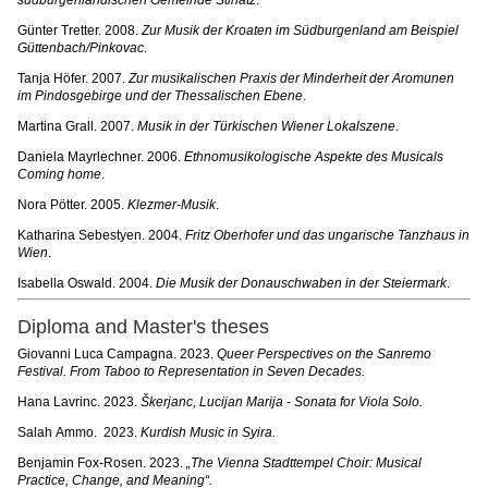
südburgenländischen Gemeinde Stinatz
.
Günter Tretter. 2008.
Zur Musik der Kroaten im Südburgenland am Beispiel
Güttenbach/Pinkovac
.
Tanja Höfer. 2007.
Zur musikalischen Praxis der Minderheit der Aromunen
im Pindosgebirge und der Thessalischen Ebene
.
Martina Grall. 2007.
Musik in der Türkischen Wiener Lokalszene
.
Daniela Mayrlechner. 2006.
Ethnomusikologische Aspekte des Musicals
Coming home
.
Nora Pötter. 2005.
Klezmer-Musik
.
Katharina Sebestyen. 2004.
Fritz Oberhofer und das ungarische Tanzhaus in
Wien
.
Isabella Oswald. 2004.
Die Musik der Donauschwaben in der Steiermark
.
Diploma and Master's theses
Giovanni Luca Campagna. 2023.
Queer Perspectives on the Sanremo
Festival. From Taboo to Representation in Seven Decades.
Hana Lavrinc. 2023.
Škerjanc, Lucijan Marija - Sonata for Viola Solo.
Salah Ammo. 2023.
Kurdish Music in Syira.
Benjamin Fox-Rosen. 2023.
„The Vienna Stadttempel Choir: Musical
Practice, Change, and Meaning“.