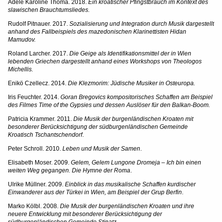
Adele Karoline Thoma. 2018.
Ein kroatischer Pfingstbrauch im Kontext des
slawischen Brauchtumsliedes.
Rudolf Pitnauer. 2017.
Sozialisierung und Integration durch Musik dargestellt
anhand des Fallbeispiels des mazedonischen Klarinettisten Hidan
Mamudov.
Roland Larcher. 2017.
Die Geige als Identifikationsmittel der in Wien
lebenden Griechen dargestellt anhand eines Workshops von Theologos
Michellis.
Enikö Czellecz. 2014.
Die Klezmorim: Jüdische Musiker in Osteuropa.
Iris Feuchter. 2014.
Goran Bregovics kompositorisches Schaffen am Beispiel
des Filmes Time of the Gypsies und dessen Auslöser für den Balkan-Boom.
Patricia Krammer. 2011.
Die Musik der burgenländischen Kroaten mit
besonderer Berücksichtigung der südburgenländischen Gemeinde
Kroatisch Tschantschendorf
.
Peter Schroll. 2010.
Leben und Musik der Samen
.
Elisabeth Moser. 2009.
Gelem, Gelem Lungone Dromeja – Ich bin einen
weiten Weg gegangen. Die Hymne der Roma
.
Ulrike Müllner. 2009.
Einblick in das musikalische Schaffen kurdischer
Einwanderer aus der Türkei in Wien, am Beispiel der Grup Berfin
.
Marko Kölbl. 2008.
Die Musik der burgenländischen Kroaten und ihre
neuere Entwicklung mit besonderer Berücksichtigung der