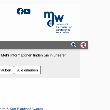
Facebook
YouTube
mdw - Homepage
Switch to eng
 Mehr Informationen finden Sie in unserer
rlauben
Alle erlauben
erta & Kurt Blaukopf Awards