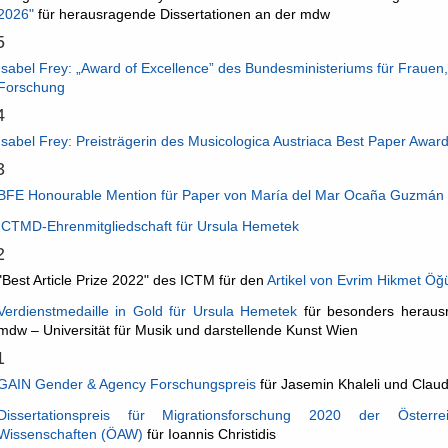
2026"
für herausragende Dissertationen an der mdw
5
Isabel Frey: „Award of Excellence” des Bundesministeriums für Frauen
Forschung
4
Isabel Frey: Preisträgerin des Musicologica Austriaca Best Paper Awar
3
BFE Honourable Mention für Paper von María del Mar Ocaña Guzmán
ICTMD-Ehrenmitgliedschaft für Ursula Hemetek
2
"Best Article Prize 2022" des ICTM für den
Artikel von Evrim Hikmet Öğ
Verdienstmedaille in Gold für Ursula Hemetek
für besonders heraus
mdw – Universität für Musik und darstellende Kunst Wien
1
GAIN Gender & Agency Forschungspreis
für Jasemin Khaleli und Claud
Dissertationspreis für Migrationsforschung 2020 der Österr
Wissenschaften (ÖAW)
für Ioannis Christidis