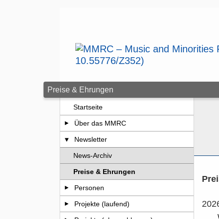
Zum Seiteninhalt springen
Preise & Ehrungen
Startseite
Über das MMRC
Newsletter
News-Archiv
Preise & Ehrungen
Pre
Personen
202
Projekte (laufend)