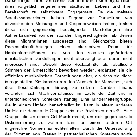
Darstellungen ihres Verhaltens, sondern durch stereotype Bilder
ihres vorgeblich angenehmen städtischen Lebens und ihrer
Bereitschaft zu selbstlosem Engagement. Da die meisten
Stadtbewohner*innen keinen Zugang zur Darstellung von
abweichenden Meinungen und Gegenbeweisen haben, lenken
diese sich gegenseitig bestätigenden Darstellungen ihre
Aufmerksamkeit von den sozialen Ungerechtigkeiten ab, denen
diese Migrant*innen ausgesetzt sind. Gleichzeitig bieten
Rockmusikaufführungen einen alternativen Raum für
Nonkonformist*innen, die von den staatlich geförderten
musikalischen Darstellungen nicht überzeugt oder daran nicht
interessiert sind. Obwohl diese Rockauftritte als rebellische
Stimmen der Unterschicht beworben werden, ergänzen sie die
offiziellen musikalischen Darstellungen eher, als dass sie diese
infrage stellen. Sie kanalisieren den Wunsch der Menschen, sich
über Beschränkungen hinweg zu setzen. Darüber hinaus
verändern sich Machtverhältnisse im Laufe der Zeit und in
unterschiedlichen Kontexten ständig. Eine Minderheitengruppe,
die in einem Umfeld benachteiligt ist, kann in einem anderen
Umfeld die dominante Gruppe sein, die Privilegien genießt. Eine
Gruppe, die an einem Ort Musik macht, um sich gegen soziale
Diskriminierung zu wehren, kann an einem anderen Ort
ungerechte Normen aufrechterhalten. Durch die Untersuchung
der Stimmen von Frauen in patriarchalischen Kontexten sowie