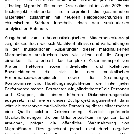
von 2011 bis 2014 durchgeführten Forschungen zu diesen
„Floating Migrants“ für meine Dissertation ist im Jahr 2025 ein
Buchprojekt entstanden. Es interpretiert die gesammelten
Materialien zusammen mit neueren Feldbeobachtungen in
chinesischen Städten innerhalb eines neu strukturierten
analytischen Rahmens.
Ausgehend vom ethnomusikologischen Minderheitenkonzept
zeigt dieses Buch, wie sich Machtverhältnisse und Verhandlungen
in den musikalischen Äußerungen dieser marginalisierten
Migrant*innen ausdrücken bzw. wie diese auf die Gruppe
einwirken. Es offenbart das komplexe Zusammenspiel von
Kräften, Faktoren sowie individuellen und kollektiven
Entscheidungen, die sich in den musikalischen
Performanceswiderspiegeln, sowie die Spannungen,
Kompromisse und Handlungsmöglichkeiten, die hinter jeder
Performance stehen. Betrachten wir „Minderheiten“ als Personen
und Gruppen, die einem höheren Diskriminierungsrisiko
ausgesetzt sind, wie es dieses Buchprojekt argumentiert, dann
wäre die stereotype musikalische Darstellung dieser Minderheiten
eine Quelle solcher Diskriminierung. Staatlich geförderte
Musikaufführungen, die ein Millionenpublikum im ganzen Land
erreichen, prägen die öffentliche Wahrnehmung von
Migrant*innen. Dies geschieht jedoch nicht durch negative