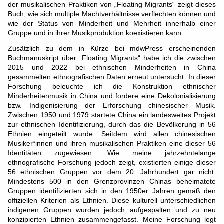
der musikalischen Praktiken von „Floating Migrants“ zeigt dieses
Buch, wie sich multiple Machtverhältnisse verflechten können und
wie der Status von Minderheit und Mehrheit innerhalb einer
Gruppe und in ihrer Musikproduktion koexistieren kann.
Zusätzlich zu dem in Kürze bei mdwPress erscheinenden
Buchmanuskript über „Floating Migrants“ habe ich die zwischen
2015 und 2022 bei ethnischen Minderheiten in China
gesammelten ethnografischen Daten erneut untersucht. In dieser
Forschung beleuchte ich die Konstruktion ethnischer
Minderheitenmusik in China und fordere eine Dekolonialisierung
bzw. Indigenisierung der Erforschung chinesischer Musik.
Zwischen 1950 und 1979 startete China ein landesweites Projekt
zur ethnischen Identifizierung, durch das die Bevölkerung in 56
Ethnien eingeteilt wurde. Seitdem wird allen chinesischen
Musiker*innen und ihren musikalischen Praktiken eine dieser 56
Identitäten zugewiesen. Wie meine jahrzehntelange
ethnografische Forschung jedoch zeigt, existierten einige dieser
56 ethnischen Gruppen vor dem 20. Jahrhundert gar nicht.
Mindestens 500 in den Grenzprovinzen Chinas beheimatete
Gruppen identifizierten sich in den 1950er Jahren gemäß den
offiziellen Kriterien als Ethnien. Diese kulturell unterschiedlichen
indigenen Gruppen wurden jedoch aufgespalten und zu neu
konzipierten Ethnien zusammengefasst. Meine Forschung legt