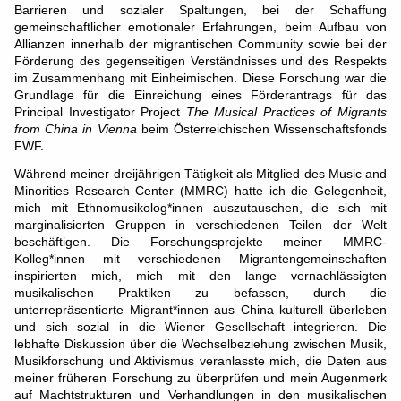
Barrieren und sozialer Spaltungen, bei der Schaffung
gemeinschaftlicher emotionaler Erfahrungen, beim Aufbau von
Allianzen innerhalb der migrantischen Community sowie bei der
Förderung des gegenseitigen Verständnisses und des Respekts
im Zusammenhang mit Einheimischen. Diese Forschung war die
Grundlage für die Einreichung eines Förderantrags für das
Principal Investigator Project
The Musical Practices of Migrants
from China in Vienna
beim Österreichischen Wissenschaftsfonds
FWF.
Während meiner dreijährigen Tätigkeit als Mitglied des Music and
Minorities Research Center (MMRC) hatte ich die Gelegenheit,
mich mit Ethnomusikolog*innen auszutauschen, die sich mit
marginalisierten Gruppen in verschiedenen Teilen der Welt
beschäftigen. Die Forschungsprojekte meiner MMRC-
Kolleg*innen mit verschiedenen Migrantengemeinschaften
inspirierten mich, mich mit den lange vernachlässigten
musikalischen Praktiken zu befassen, durch die
unterrepräsentierte Migrant*innen aus China kulturell überleben
und sich sozial in die Wiener Gesellschaft integrieren. Die
lebhafte Diskussion über die Wechselbeziehung zwischen Musik,
Musikforschung und Aktivismus veranlasste mich, die Daten aus
meiner früheren Forschung zu überprüfen und mein Augenmerk
auf Machtstrukturen und Verhandlungen in den musikalischen