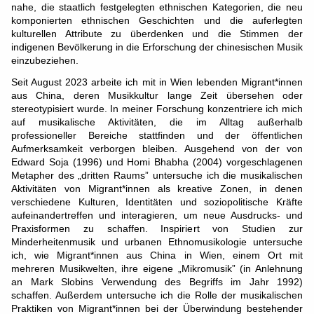
nahe, die staatlich festgelegten ethnischen Kategorien, die neu
komponierten ethnischen Geschichten und die auferlegten
kulturellen Attribute zu überdenken und die Stimmen der
indigenen Bevölkerung in die Erforschung der chinesischen Musik
einzubeziehen.
Seit August 2023 arbeite ich mit in Wien lebenden Migrant*innen
aus China, deren Musikkultur lange Zeit übersehen oder
stereotypisiert wurde. In meiner Forschung konzentriere ich mich
auf musikalische Aktivitäten, die im Alltag außerhalb
professioneller Bereiche stattfinden und der öffentlichen
Aufmerksamkeit verborgen bleiben. Ausgehend von der von
Edward Soja (1996) und Homi Bhabha (2004) vorgeschlagenen
Metapher des „dritten Raums” untersuche ich die musikalischen
Aktivitäten von Migrant*innen als kreative Zonen, in denen
verschiedene Kulturen, Identitäten und soziopolitische Kräfte
aufeinandertreffen und interagieren, um neue Ausdrucks- und
Praxisformen zu schaffen. Inspiriert von Studien zur
Minderheitenmusik und urbanen Ethnomusikologie untersuche
ich, wie Migrant*innen aus China in Wien, einem Ort mit
mehreren Musikwelten, ihre eigene „Mikromusik” (in Anlehnung
an Mark Slobins Verwendung des Begriffs im Jahr 1992)
schaffen. Außerdem untersuche ich die Rolle der musikalischen
Praktiken von Migrant*innen bei der Überwindung bestehender