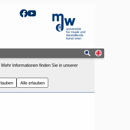
Facebook
YouTube
mdw - Homepage
Switch to eng
 Mehr Informationen finden Sie in unserer
rlauben
Alle erlauben