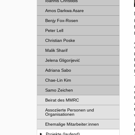
Ioannis Christidis
Amos Darkwa Asare
Benjy Fox-Rosen
Peter Lell
Christian Poske
Malik Sharif
Jelena Gligorijević
Adriana Sabo
Chae-Lin Kim
Samo Zeichen
Beirat des MMRC
Assoziierte Personen und
Organisationen
Ehemalige Mitarbeiter:innen
Projekte (laufend)