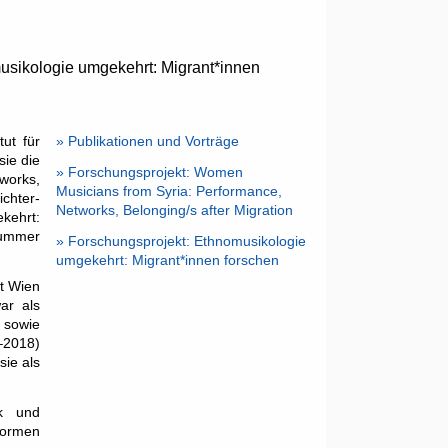
musikologie umgekehrt: Migrant*innen
tut für
» Publikationen und Vorträge
ie die
» Forschungsprojekt: Women
orks,
Musicians from Syria: Performance,
chter-
Networks, Belonging/s after Migration
kehrt:
nummer
»
Forschungsprojekt: Ethnomusikologie
umgekehrt: Migrant*innen forschen
ät Wien
ar als
) sowie
–2018)
sie als
ik und
kformen