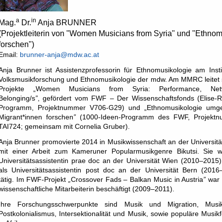
a
in
Mag.
Dr.
Anja BRUNNER
(Projektleiterin von "Women Musicians from Syria" und "Ethno
forschen")
Email:
brunner-anja@mdw.ac.at
Anja Brunner ist Assistenzprofessorin für Ethnomusikologie am Insti
Volksmusikforschung und Ethnomusikologie der mdw. Am MMRC leitet s
Projekte „Women Musicians from Syria: Performance, Netw
Belonging/s
”
, gefördert vom FWF – Der Wissenschaftsfonds (Elise-Ri
Programm, Projektnummer V706-G29) und „Ethnomusikologie umge
Migrant*innen forschen
”
(1000-Ideen-Programm des FWF, Projekt
TAI724; gemeinsam mit Cornelia Gruber).
Anja Brunner promovierte 2014 in Musikwissenschaft an der Universit
mit einer Arbeit zum Kameruner Popularmusikgenre Bikutsi. Sie w
Universitätsassistentin prae doc an der Universität Wien (2010–2015
als Universitätsassistentin post doc an der Universität Bern (2016
tätig. Im FWF-Projekt
„
Crossover Fads – Balkan Music in Austria
”
war 
wissenschaftliche Mitarbeiterin beschäftigt (2009–2011).
Ihre Forschungsschwerpunkte sind Musik und Migration, Mus
Postkolonialismus, Intersektionalität und Musik, sowie populäre Musi